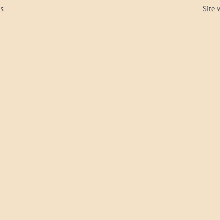
és
Site 