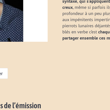
syntaxe, qui s’appliquen
creux
, même si parfois i
profondeur à un peu plus
aux impénitents impertin
pierrots lunaires déjanté
blés en verbe c’est
chaqu
partager ensemble ces 
er
s de l’émission