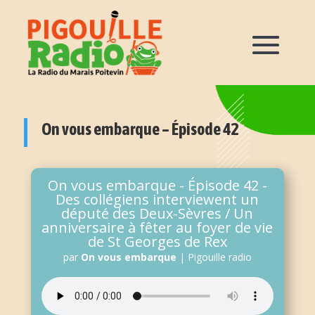
On vous embarque – Épisode 42
On vous embarque - Épisode 42 -
Des collégiens interviewent un
député des Deux-Sèvres / Un
anniversaire à fêter au foyer de vie
de St Georges de Rex
par
On vous embarque
|
Pigouille radio