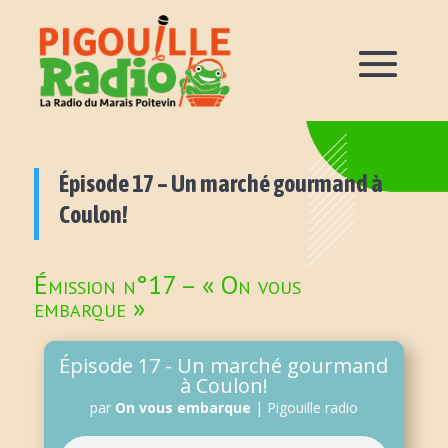
Épisode 17 – Un marché gourmand à
Coulon!
Émission n°17 – « On vous
embarque »
Épisode 17 - Un marché gourmand
à Coulon!
par
On vous embarque
|
Pigouille radio