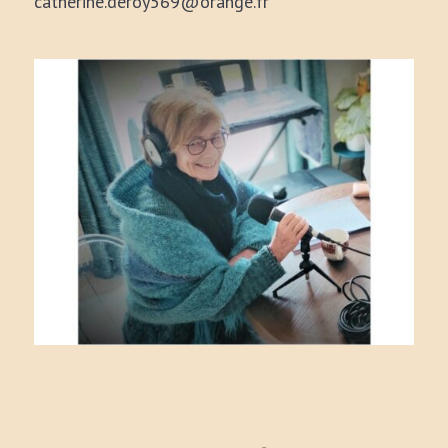
catherine.deroy569@orange.fr