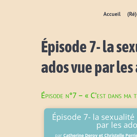
Accueil
(Ré)
Épisode 7- la sex
ados vue par les
Épisode n°7 – « C’est dans ma t
Épisode 7- la sexualit
par les ad
par
Catherine Deroy et Christelle Perri