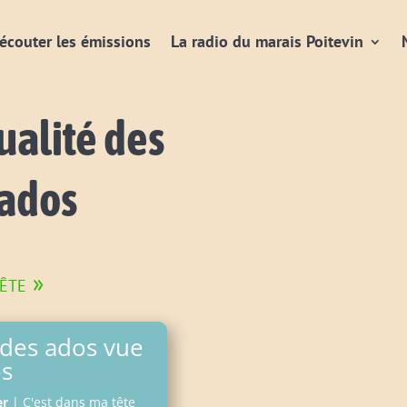
écouter les émissions
La radio du marais Poitevin
ualité des
 ados
ête »
é des ados vue
os
er
|
C'est dans ma tête