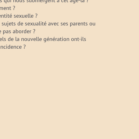
s qui nous submergent à cet âge-là ?
ment ?
tité sexuelle ?
s sujets de sexualité avec ses parents ou
ne pas aborder ?
s de la nouvelle génération ont-ils
’incidence ?