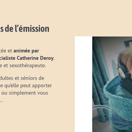
s de l’émission
tée et
animée par
cialiste Catherine Deroy
.
e et sexothérapeute.
dultes et séniors de
de qu’elle peut apporter
es ou simplement vous
e…