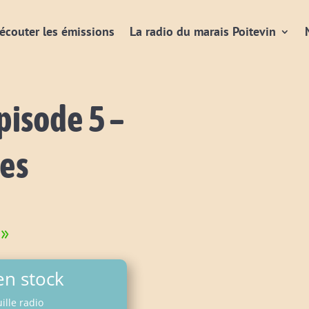
écouter les émissions
La radio du marais Poitevin
pisode 5 –
oes
 »
en stock
ille radio