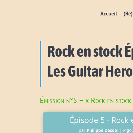
Accueil
(Ré)
Rock en stock É
Les Guitar Her
Émission n°5 – « Rock en stock
Épisode 5 - Rock 
par
Philippe Decool
|
Pigou