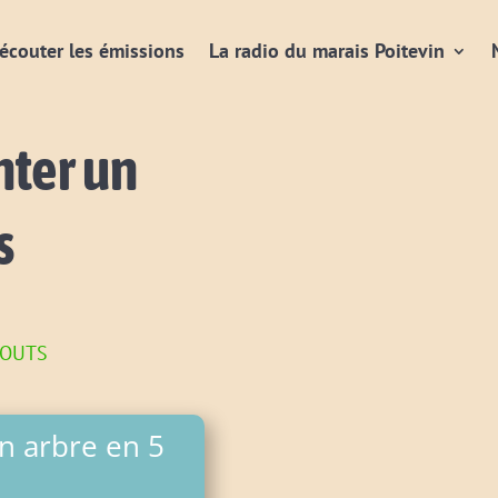
écouter les émissions
La radio du marais Poitevin
nter un
s
bouts
un arbre en 5