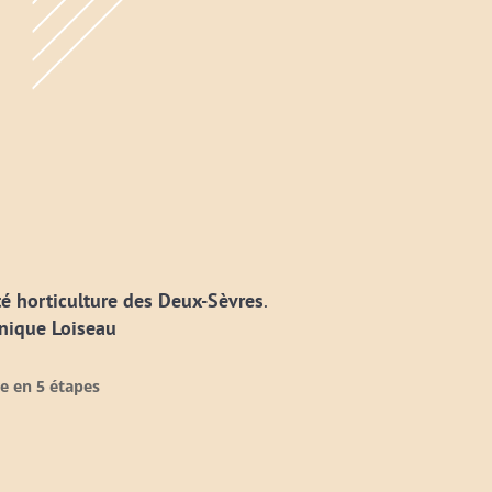
té horticulture des Deux-Sèvres
.
nique Loiseau
re en 5 étapes