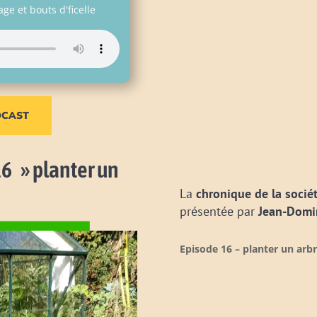
age et bouts d'ficelle
DCAST
16 » planter un
La
chronique de la socié
présentée par
Jean-Domi
Episode 16 – planter un arb