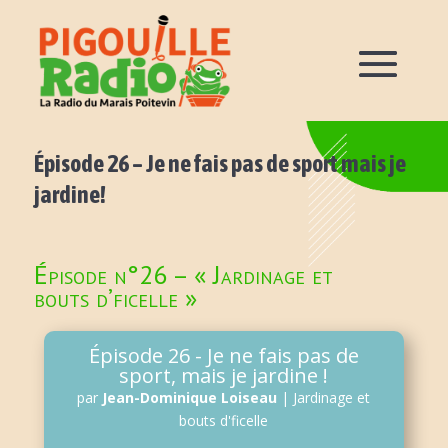
Épisode 26 – Je ne fais pas de sport mais je
jardine!
Épisode n°26 – « Jardinage et
bouts d’ficelle »
Épisode 26 - Je ne fais pas de
sport, mais je jardine !
par
Jean-Dominique Loiseau
|
Jardinage et
bouts d'ficelle