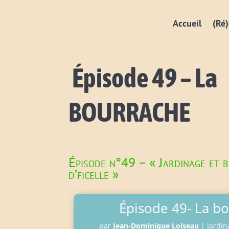
Accueil
(Ré)
Épisode 49 – La
BOURRACHE
Épisode n°49 – « Jardinage et 
d’ficelle »
Épisode 49- La b
par
Jean-Dominique Loiseau
|
Jardin