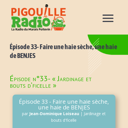
Épisode 33- Faire une haie sèche, une haie
de BENJES
Épisode n°33- « Jardinage et
bouts d’ficelle »
Épisode 33 - Faire une haie sèche,
une haie de BENJES
par
Jean-Dominique Loiseau
|
Jardinage et
bouts d'ficelle