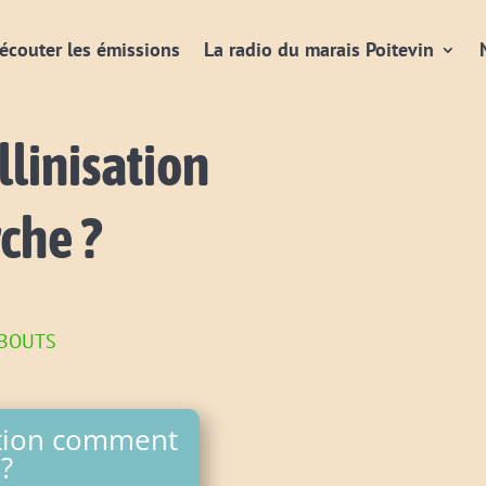
écouter les émissions
La radio du marais Poitevin
llinisation
che ?
 bouts
ation comment
?